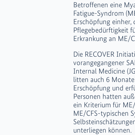
Betroffenen eine Mya
Fatigue-Syndrom (ME
Erschöpfung einher, d
Pflegebedürftigkeit f
Erkrankung an ME/C
Die RECOVER Initiat
vorangegangener SAR
Internal Medicine (J
litten auch 6 Monate 
Erschöpfung und erf
Personen hatten auß
ein Kriterium für ME
ME/CFS-typischen Sy
Selbsteinschätzunge
unterliegen können.