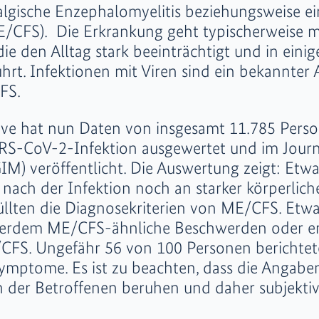
lgische Enzephalomyelitis beziehungsweise ei
/CFS). Die Erkrankung geht typischerweise m
ie den Alltag stark beeinträchtigt und in einig
ührt. Infektionen mit Viren sind ein bekannter 
FS.
ive hat nun Daten von insgesamt 11.785 Pers
S-CoV-2-Infektion ausgewertet und im Journ
GIM) veröffentlicht. Die Auswertung zeigt: Et
nach der Infektion noch an starker körperliche
üllten die Diagnosekriterien von ME/CFS. Etw
erdem ME/CFS-ähnliche Beschwerden oder er
/CFS. Ungefähr 56 von 100 Personen berichte
mptome. Es ist zu beachten, dass die Angabe
n der Betroffenen beruhen und daher subjekt